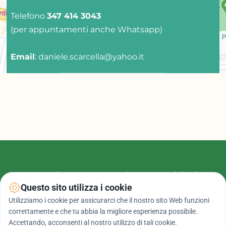
Telefono 
347 414 3043 
(per appuntamenti anche Whatsapp)
Email
: daniele.scarcella@yahoo.it
Dott. Daniele Scarcella - Biologo Nutrizionista
Questo sito utilizza i cookie
Studio Professionale
: Via Marco Polo 1/D - 
Utilizziamo i cookie per assicurarci che il nostro sito Web funzioni
Verona
correttamente e che tu abbia la migliore esperienza possibile.
N. iscrizione Albo: 
Tri_A2703 
- P. IVA: 
Accettando, acconsenti al nostro utilizzo di tali cookie.